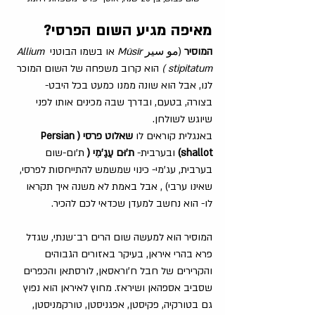
מאיפה מגיע השום הפרסי?
המוסיר
 (مو سیر 
Mūsīr 
או בשמו הבוטני 
Allium 
stipitatum )
 הוא קרוב משפחה של השום המוכר 
לנו, אבל הוא שונה ממנו כמעט בכל היבט- 
בצורה, בטעם, ובדרך שבה מכינים אותו לפני 
שיוגש לשולחן. 
באנגלית קוראים לו
 שאלוט פרסי (Persian 
shallot) 
ובערבית-
 ת'וּם עַגַ'מִי
(
 ת'ום-שום 
בערבית, עג'מי- כינוי שמשמש להתייחסות לפרסי, 
שאינו ערבי) , אבל באמת לא משנה איך תקראו 
לו- הוא נחשב למעדן שכדאי לכם להכיר.
המוסיר הוא למעשה שום הרים רב־שנתי, שגדל 
פרא בהרי איראן, בעיקר באזורים הגבוהים 
והקרירים של חבל ח’וראסאן, לורסתאן והכפרים 
שסביב אספהאן ושיראז. מחוץ לאיראן הוא נפוץ 
גם בטורקיה, פקיסטן, אפגניסטן, טורקמניסטן, 