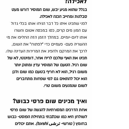
לאכילה?
בגלל שהוא מגיע יבש, שום המוסיר דורש מעט 
סבלנות ומחייב הכנה לאכילה.
לפני שתכינו איתו כל דבר הניחו אותו בכלי גדול 
עם המון מים קרים, כסו במכסה אטום והשרו 
אותו ליום-יומיים. במהלך הזמן הזה החליפו את מי 
ההשריה פעם- פעמיים כדי "לפתוח" את השום, 
לרכך את המרקם ולהפיג את המרירות העדינה שלו.
תכינו את האף שלכם לריח אחר, דומיננטי, לא של 
שום רגיל. הטעם של המוסיר עדין ומתוק יותר 
משום רגיל, הוא לא חריף בטעם כמו שום ולכן 
הוא יכול להתאים גם למי שפחות מתחברים 
לשום שנמנעים משום טרי. 
ואיך מכינים שום פרסי כבוש?
אחת הדרכים המסורתיות להגשה של שום פרסי 
לשולחן היא כמו שכתבתי בתחילת הפוסט- כבוש 
בחומץ ( טורשי- ترشی 
torshi)
. אתם יכולים 