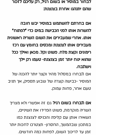
לבחור במוסיר או בשום רגיל, רק עליכם לזכור 
שהם יתנהגו אחרת בצנצנת:
אם בחרתם להשתמש במוסיר יבש חובה 
להשרות אותו לפני הכבישה במים כדי "לפתוח" 
אותו. אחרי שמעבירים את השום השריה ראשונית 
מעבירים אותו לצנצנת ומכסים בחומץ עם רכז 
רימונים וקצת מלח. פשוט וקל. מכאן ואילך ככל 
שהוא ינוח יותר זמן בצנצנת- טעמו רק יילך 
וישתבח.
אם תבחרו במסלול מהיר וקצר יותר להכנה של 
המוסיר -כבישה קצרה של שבוע תספיק, אך תניב 
טעם אחר, פחות עמוק.
אם תבחרו בשום רגיל 
גם זה אפשרי ולא מצריך 
השריה מוקדמת, פשוט הפרידו את השיניים, 
השאירו אותן עם קליפה והכניסו לצנצנת כמו 
במתכון שבהמשך, החסרון- תצטרכו לחכות יותר 
זמן עד לריכוך השום, לפחות כמה חודשים. 