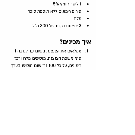
1 ליטר חומץ 5%
סירופ רימונים ללא תוספת סוכר
מלח
3 צנצנות נקיות של 300 מ"ל
איך מכינים?
ממלאים את הצנצנת בשום עד לגובה 1 
ס"מ משפת הצנצנת, מוסיפים מלח ורכז 
רימונים, על כל 100 גר' שום הוסיפו בערך 
כפית מלח וכף רכז רימונים.
מכסים את תוכן הצנצנת בחומץ עד מעל 
לשום.
אוטמים במכסה ומנערים קצת כדי שהרכז 
יצבע את כל תוכן הצנצנת.
מניחים במקום קריר ויבש, ללא שמש 
ישירה, למשך שבוע לפחות וככל שמחכים 
יותר שבועות, חודשים ואפילו שנים טעמו 
יילך וישתבח, כשמגיע הזמן פותחים ונהנים!