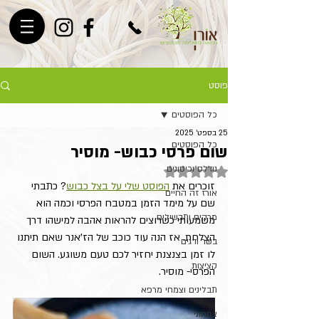
פוסט
כל הפוסטים
25 בספט׳ 2025
כל הפוסטים
שום פרסי כבוש- מוסיר
נודלס וכיסונים
דירוג של NaN מתוך 5 כוכבים
זוכרים את 
הפוסט שלי על בצל כבוש
? כתבתי 
אורז זה החיים
שם על מימד הזמן במטבח הפרסי וכמה הוא 
מרקים ותבשילים
משמעותי כשרוצים להראות אהבה למישהו דרך 
הצלחת. אז הנה עוד כוכב של הז'אנר שאם תיתנו 
בשר ודגים
לו זמן בצנצנת יחזיר לכם טעם משוגע. השום 
קציצות
הפרסי- מוסיר.
תבלינים וצמחי מרפא
צמחוני