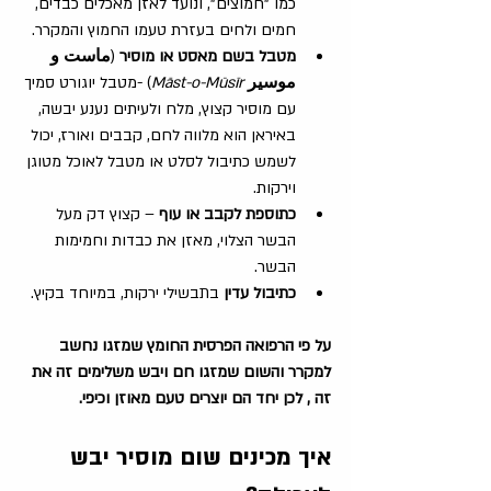
כמו "חמוצים", ונועד לאזן מאכלים כבדים, 
חמים ולחים בעזרת טעמו החמוץ והמקרר.
מטבל בשם
מאסט או מוסיר
 (
ماست و 
موسیر
Māst-o-Mūsīr
) -מטבל יוגורט סמיך 
עם מוסיר קצוץ, מלח ולעיתים נענע יבשה, 
באיראן הוא מלווה לחם, קבבים ואורז, יכול 
לשמש כתיבול לסלט או מטבל לאוכל מטוגן 
וירקות.
כתוספת לקבב או עוף
 – קצוץ דק מעל 
הבשר הצלוי, מאזן את כבדות וחמימות 
הבשר.
כתיבול עדין
 בתבשילי ירקות, במיוחד בקיץ.
על פי הרפואה הפרסית החומץ שמזגו נחשב 
למקרר והשום שמזגו חם ויבש משלימים זה את 
זה , לכן יחד הם יוצרים טעם מאוזן וכיפי.
איך מכינים שום מוסיר יבש 