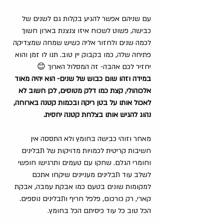
עם שניהם אפשר להגיע בקלות גם לשנים של 
כבישה, פשוט לשכוח איזו צנצנת בארון חשוך 
לכמה שנים ולחזור אליה כשיש שמחה שמצדיקה 
פתיחה שלה, כמו בקבוק יין טוב. תנו לו זמן והוא 
יחזיר לכם אהבה- זה המסלול הארוך 😊 
במידה וזהו שום כבוש של שנים- הוא יהיה מאוד 
אלכוהולי, קצת כמו דלק מטוסים, לכן חשוב לא 
לאכול אותו על בטן ריקה ובכמות קטנה בארוחה, 
נהוג להגיש אותו בצלחת קטנה יחסית.
מאחר וזוהי כבישה בחומץ ולא התססה אין 
חשיבות קריטית לכמויות מדויקות של תבלינים 
וחומרי הגלם. שחקו עם טעמים ותרגישו חופשי 
לשלב עוד תבלינים מעניינים שיקחו אתכם 
למקומות שונים בטעם כמו אבקת עמבה, אבקת 
קארי, רק כורכום, פלפל חריף ותבלינים נוספים.  
הכל טוב כל עוד כיסיתם הכל בחומץ.