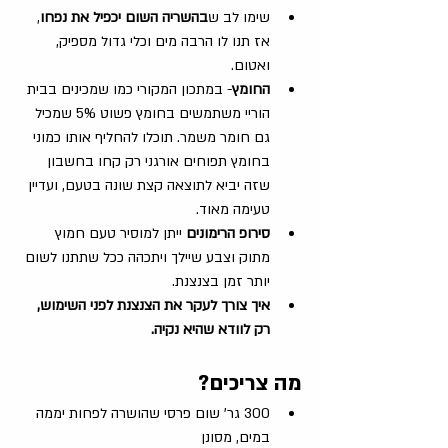
שימו לב ש
בהשריה השום יכפיל את נפחו
, 
אז תנו לו הרבה מים וכלי גדול מספיק, 
ואטום.  
החומץ
- במתכון המקורי כמו שמכינים בבית 
הוריי משתמשים בחומץ פשוט 5% שמכיל 
גם חומר משמר. תוכלו להחליף אותו כמוני 
בחומץ תפוחים אורגני רק קחו בחשבון 
שזה יביא לתוצאה קצת שונה בטעם, ועדיין 
טעימה מאוד. 
סירופ הרימונים
 ייתן למוסיר טעם חמוץ 
מתוק וצבע שיילך ויתכהה ככל שתתנו לשום 
יותר זמן בצנצנת.
איך צורך לעקר את הצנצנת לפני השימוש, 
רק לוודא שהיא נקיה.
מה צריכים?
300 גר' שום פרסי שהושרה לפחות יממה 
במים, מסונן