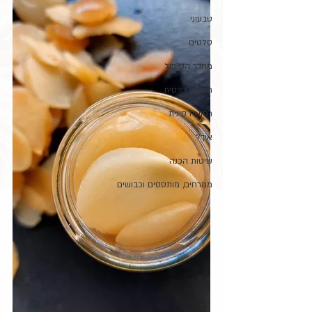
טבעוני
סלטים
מחדר הטיפול
רפואה פרסית
רפואה סינית
איך?
שיטות הכנה
ממרחים, מותססים וכבושים