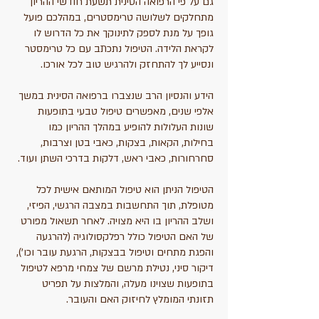
גם על פי הרפואה הסינית תשעת חודשי ההריון
מתחלקים לשלושה טרימסטרים, במהלכם פועל
גופך על מנת לספק לתינוקך את כל הדרוש לו
לקראת הלידה. הטיפול נתכתב עם כל טרימסטר
ונסייע לך להתחזק ולהרגיש טוב לכל אורכו.
הידע והנסיון הרב שנצברו ברפואה הסינית במשך
אלפי שנים, מאפשרים טיפול טבעי בתופעות
שונות העלולות להופיע במהלך ההריון כמו
בחילות, הקאות, בצקות, כאבי בטן וצרבות,
סחרחורות, כאבי ראש, דלקות בדרכי השתן ועוד.
הטיפול הניתן הוא טיפול המותאם אישית לכל
מטופלת, תוך התחשבות במצבה הרגשי, הפיזי,
ושלב ההריון בו היא מצויה. לאחר תשאול מפורט
של האם הטיפול כולל רפלקסולוגיה (להרגעה
והפגת מתחים וטיפול בבצקות, הרגעת עובר וכו'),
דיקור סיני, נטילת מרשם של צמחי מרפא לטיפול
בתופעות שצוינו מעלה, והמלצות על תפריט
תזונתי המומלץ לחיזוק האם והעובר.