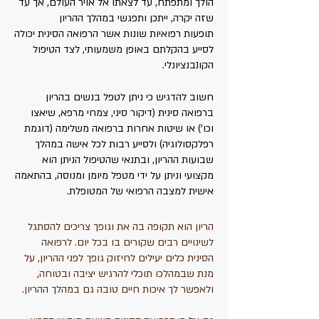
הולך ומתפתח, עד לצאתו אל אויר העולם, אך עד
שזה יקרה, ייתכן ותפגשי במהלך ההריון
תופעות רפואיות שונות אשר הרפואה הסינית יכולה
לסייע בהקלתם באופן משמעותי, לצד הטיפול
הקונבנציונלי.
חשוב להדגיש כי ניתן לטפל בנשים בהריון
ברפואה סינית (דיקור סיני, צמחי מרפא, שיאצו
וכו') או שיטות אחרות ברפואה משלימה (דוגמת
רפלקסולוגיה) ולסייע רבות לכל אישה במהלך
שבועות ההריון, ובתנאי שהטיפול הניתן הוא
מקצועי וניתן על ידי מטפל מיומן ומנוסה, בהתאמה
אישית למצבה הרפואי של המטופלת.
הריון הוא תקופה בה את וגופך צריכים להסתגל
לשינויים רבים שקורים בו בכל יום. לרפואה
הסינית כלים יעילים לחיזוק גופך לפני ההריון, על
מנת שבמהלכו תוכלי להרגיש יציבה ובטוחה,
ולאפשר לך איכות חיים טובה גם במהלך ההריון.