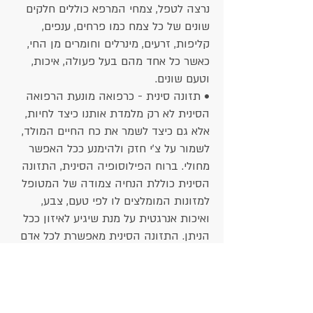
נרצה לטפל, צמחי המרפא כוללים חלקים
שונים של כל צמח כמו פרחים, ענפים,
קליפות, זרעים, מינרלים וחומרים מן החי,
כאשר כל אחד מהם בעל פעולה, איכות,
וטעם שונים.
• תזונה סינית - כרפואה מונעת הרפואה
הסינית לא רק מלמדת אותנו כיצד לחיות,
אלא גם כיצד לשמר את כח החיים המולד,
לשמור על צ'י חזק ולהימנע ככל האפשר
מחולי. ברוח הפילוסופיה הסינית, התזונה
הסינית כוללת הנחיה צמודה של המטופל
למזונות המומלצים לו לפי טעם, צבע,
ואיכות אנרגטית על מנת שיגיע לאיזון ככל
הניתן. התזונה הסינית מאפשרת לכל אדם
לטפל בעצמו בביתו שלו, באופן פשוט
ומעשי.
• צ'י קונג- טכניקת נשימה ותנועה, אשר
נועדה לסייע בהזרמת הצ'י ברחבי הגוף,