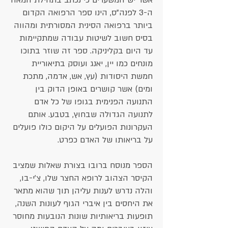
אשר יש המשערים כי נכתב בתחילת המאה
ה-3 לפנה"ס, הינו ספר הרפואה הקדום
ביותר ברפואה הסינית המסורתית ומהווה
בסיס חשוב לשיטות עבודה שמתקיימות
עד היום בקליניקה. ספר זה שוזר בתוכו
מונחים כמו יין, יאנג ועוסק בתיאוריית
חמשת היסודות (עץ, אש, אדמה, מתכת
ומים) אשר קושרים באופן הדוק בין
התנועה הפנימית בגופו של כל אדם
לתנועה הגדולה שבחוץ, בטבע. אותם
העקרונות הפועלים על היקום כולו פועלים
על בריאותו של האדם כפרט.
הספר מנוסח ברובו בצורת שאלות שמציב
הקיסר הצהוב לרופא החצר שלו, צ'י-בו,
והלה נדרש לענות עליהן תוך שהוא מתאר
את היחסים בין איברי הגוף לעונות השנה,
תופעות בריאותיות שונות הנובעות מחוסר