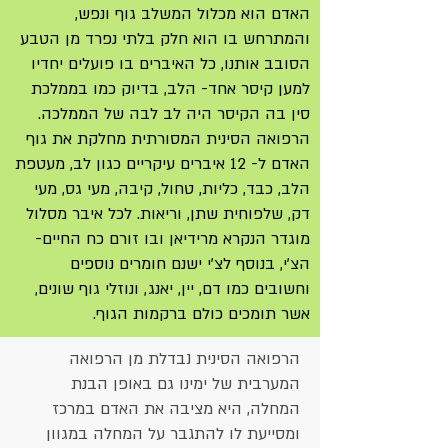
האדם הוא מכלול המשלב גוף ונפש,
והמתרחש בו הוא חלק בלתי נפרד מן הטבע
הסובב אותנו, כל האיברים בו פועלים יחדיו
למען קיסר אחד- הלב, בדיוק כמו בממלכת
סין בה הקיסר היה לב לבה של הממלכה.
הרפואה הסינית המסורתית מחלקת את גוף
האדם ל- 12 איברים עיקריים כגון לב, מעטפת
הלב, כבד, כליות, טחול, קיבה, מעי גס, מעי
דק, שלפוחית שתן, וריאות. לכל איבר מסלול
מוגדר הנקרא מרידיאן ובו זורם כח החיים-
הצ'י, בנוסף לצ'י ישנם חומרים נוספים
וחשובים כמו דם, יין, יאנג, ונוזלי גוף שונים,
אשר תומכים כולם ברקמות הגוף.
הרפואה הסינית נבדלת מן הרפואה
המערבית של ימינו גם באופן הבנת
המחלה, היא מציבה את האדם במרכז
ומסייעת לו להתגבר על המחלה במגוון