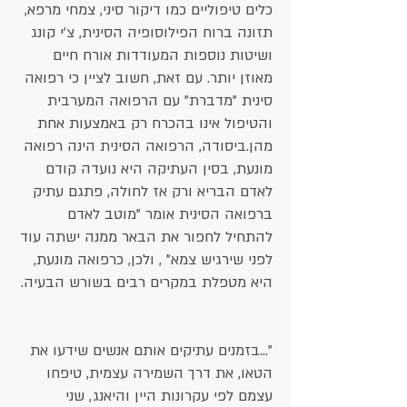
כלים טיפוליים כמו דיקור סיני, צמחי מרפא,
תזונה ברוח הפילוסופיה הסינית, צ'י קונג
ושיטות נוספות המעודדות אורח חיים
מאוזן יותר. עם זאת, חשוב לציין כי רפואה
סינית "מדברת" עם הרפואה המערבית
והטיפול אינו בהכרח רק באמצעות אחת
מהן.ביסודה, הרפואה הסינית הינה רפואה
מונעת, בסין העתיקה היא נועדה קודם
לאדם הבריא ורק אז לחולה, פתגם עתיק
ברפואה הסינית אומר "מוטב לאדם
להתחיל לחפור את הבאר ממנה ישתה עוד
לפני שירגיש צמא" , ולכן, כרפואה מונעת,
היא מטפלת במקרים רבים בשורש הבעיה.
"...בזמנים עתיקים אותם אנשים שידעו את
הטאו, את דרך השמירה עצמית, טיפחו
עצמם לפי עקרונות היין והיאנג, שני