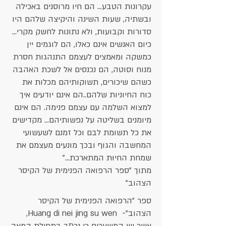
עקרונות הטבע... הם חיו מרוסנים באכילה
ובשתיה, שעות השינה והיקיצה שלהם היו
סדורות וקבועות, ולא נתונות לחשק מקרי...
כיום האנשים אינם כאלו, הם לוגמים יין
כמשקה ומאמצים לעצמם התנהגות חסרת
מנוח וסוטה, הם נכנסים אל לשכת האהבה
כשהם שיכורים, תשוקותיהם מכלות את
כוח החיוניות שלהם..הם אינם יודעים איך
למצוא השלמה עם עצמם פנימה. הם אינם
מיומנים בשליטה על נפשותיהם... מקדישים
את כל תשומת לבם וכל זמנם לשעשועי
המחשבה והגוף ובכך מונעים מעצמם את
שמחת החיוּת המתארכת..."
מתוך "ספר הרפואה הפנימית של הקיסר
הצהוב"
​ספר "הרפואה הפנימית של הקיסר
הצהוב"- Huang di nei jing su wen,