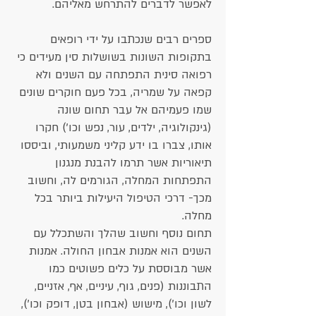
לאפשר לדברים להתרחש מאליהם.
ספרים רבים שנכתבו על ידי רופאים
בתקופות השונות בשושלות סין מעידים כי
רפואה סינית התפתחה עם השנים ולא
קפאה על שמריה, בכל פעם חוקרים שונים
שמו פעמיהם אל עבר תחום שונה
(גינקולוגיה, ילדים, עור, נפש וכו') חקרו
אותו, צברו בו ידע קליני משמעותי, וביססו
תיאוריות אשר תרמו להבנת מנגנון
התפתחות המחלה, הגורמים לה, וחשוב
מכך- דרכי הטיפול היעילות ביותר בכל
מחלה. ​​
תחום נוסף וחשוב שהלך והשתכלל עם
השנים הוא אמנות אבחון החולה. אמנות
אשר מבוססת על כלים פשוטים כמו
התבוננות (פנים, גוף, עיניים, אף, אזניים,
לשון וכו'), מישוש (אבחון בטן, דופק וכו'),