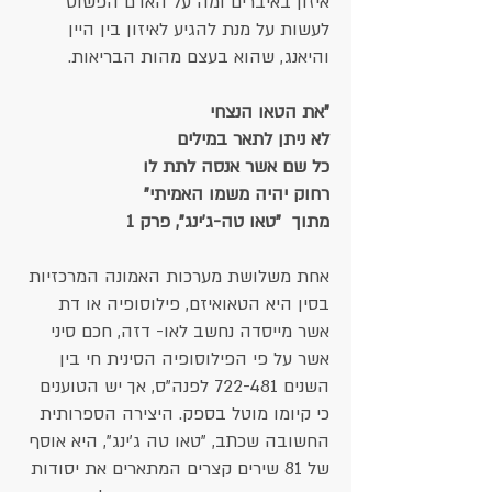
איזון באיברים ומה על האדם הפשוט
לעשות על מנת להגיע לאיזון בין היין
והיאנג, שהוא בעצם מהות הבריאות.
​"את הטאו הנצחי
לא ניתן לתאר במילים
​​​
כל שם אשר אנסה לתת לו
רחוק יהיה משמו האמיתי"
מתוך "טאו טה-ג'ינג", פרק 1
​​​
אחת משלושת מערכות האמונה המרכזיות
בסין היא הטאואיזם, פילוסופיה או דת
אשר מייסדה נחשב לאו- דזה, חכם סיני
אשר על פי הפילוסופיה הסינית חי בין
השנים 722-481 לפנה"ס, אך יש הטוענים
כי קיומו מוטל בספק. היצירה הספרותית
החשובה שכתב, "טאו טה ג'ינג", היא אוסף
של 81 שירים קצרים המתארים את יסודות