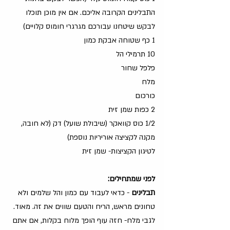
התבלינים הקרובה אליכם. אם אין מוכן תוכלו 
לבקש שיטחנו עבורכם מגרגרי חומוס קלויים)
1 כף שטוחה אבקת כמון
10 תרמילי הל
פלפל שחור
מלח
כורכום
2 כפות שמן זית
1/2 כוס קוואקר (שיבולת שועל) דק (לא חובה, 
מקנה לקציצה אוריריות נוספת)
לטיגון הקציצות- שמן זית 
לפני שמתחילים:
תבלינים
 - כדאי לעבוד עם כמון והל שלמים ולא 
טחונים מראש, הריח והטעם שווים את זה. מאוד. 
לגבי מלח- חזה עוף הופך מלוח בקלות, אם אתם 