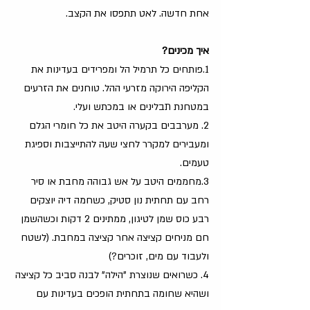
אחת חדשה. לאט תתפסו את הקצב. 
איך מכינים? 
1.פותחים כל תרמיל הל ומפרידים בעדינות את 
הקליפה הירוקה מזרעי ההל. טוחנים את הזרעים 
במטחנת תבלינים או במכתש ועלי. 
2. מערבבים בקערה היטב את כל חומרי הגלם 
ומעבירים למקרר לחצי שעה להתייצבות וספיגת 
טעמים. 
3.מחממים היטב על אש גבוהה מחבת או סיר 
רחב עם תחתית נון סטיק, כשחמה דיה יוצקים 
רבע כוס שמן לטיגון, ממתינים 2 דקות וכשהשמן 
חם מניחים קציצה אחר קציצה במחבת. (לשטח 
ולעבוד עם מים, זוכרים?) 
4. כשרואים שנוצרת "הילה" לבנה סביב כל קציצה 
ושהיא שחומה בתחתית הופכים בעדינות עם 