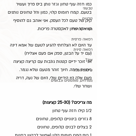
כמו חזה עוף טחון וגזר נותן ביס פריך ועשיר 
טבעוני
בטעם. קמח חומוס קלוי, כמון והל טחונים נותנים 
סלטים
קיק של טעם לכל העסק. אני אוהב גם להוסיף 
קוואקר טחון לאקסטרה פריכות.
מחדר הטיפול
רפואה פרסית
עד היום לא הצלחתי להגיע לטעם של אמא דינה 
רפואה סינית
(עם יד על הבטן, ספק אם פעם אצליח)
איך?
אני זוכר ידיים קטנות גונבות עם קריצה קציצה 
ריחנית וחמה. חיוך זוהר מטעם שלא נגמר.
שיטות הכנה
פעם אלה היו הידיים שלי, היום של נעה, דריה 
ממרחים, מותססים וכבושים
ושחר שלי.
מה צריכים? (25-30 קציצות) 
1/2 קילו חזה עוף טחון
8 גזרים בינוניים קלופים, טחונים
2 בצלים לבנים קלופים, טחונים
1 כוס קמח חומוס קלוי (אפשר לבקש בחנות 