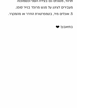
תרווד, מטגנים גם בצידה השני וכשמוכנה 
מעבירים לצינון על מגש מרופד בנייר סופג. 
5. אוכלים מיד, בטמפרטורת החדר או מהמקרר. 
בתיאבון! ❤️