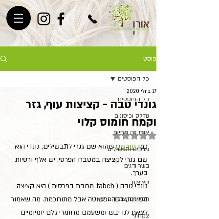
פוסט
כל הפוסטים
17 ביולי 2020
כל הפוסטים
גונדי טבה - קציצות עוף, גזר
נודלס וכיסונים
וקמח חומוס קלוי
אורז זה החיים
דירוג של NaN מתוך 5 כוכבים
כמו 
חורשט
 שהוא שם גנרי לתבשילים, גונדי הוא 
מרקים ותבשילים
שם גנרי לקציצה במטבח הפרסי. יש אלף ורסיות 
בשר ודגים
בערך.
קציצות
גונדי טבה ( tabeh-מחבת בפרסית ) היא קציצה 
מטוגנת, דקה ופשוטה אבל מתוחכמת. מה שאמור 
תבלינים וצמחי מרפא
לצאת לנו יבש ומשעמם מחומרי גלם יומיומיים 
צמחוני