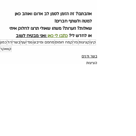
אהבתם? זה הזמן לסמן לב אדום ואוהב כאן 
למטה ולשתף חברים!
שאלות? הערות? משהו שאולי תרצו לחלוק איתי 
או לחדש לי? 
כתבו לי כאן
 ואני מבטיח לשוב
קיץ
קציצות
גזר
קמח חומוס
מחמם ומייבש
גונדי
עוף
בשרי
הל
כמון
קוואקר
בשר ודגים
קציצות
פוסטים קשורים
הצג הכול