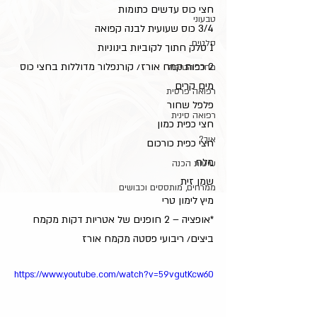
חצי כוס עדשים כתומות
טבעוני
3/4 כוס שעועית לבנה קפואה
סלטים
1 סלק חתוך לקוביות בינוניות
2 כפות קמח אורז/ קורנפלור מדוללות בחצי כוס 
מחדר הטיפול
מים קרים
רפואה פרסית
פלפל שחור
רפואה סינית
חצי כפית כמון
איך?
חצי כפית כורכום
מלח
שיטות הכנה
שמן זית
ממרחים, מותססים וכבושים
מיץ לימון טרי
*אופציה – 2 חופנים של אטריות דקות מקמח 
ביצים/ ריבועי פסטה מקמח אורז
https://www.youtube.com/watch?v=59vgutKcw60