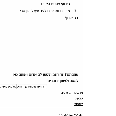
ריבועי פסטת האורז. 
מכבים ומגישים לצד מיץ לימון טרי.
בתיאבון!
אהבתם? זה הזמן לסמן לב אדום ואוהב כאן 
למטה ולשתף חברים!
חורף
עדשים
מרק
חומוס
סלק
שעועית
מרקים ותבשילים
טבעוני
צמחוני