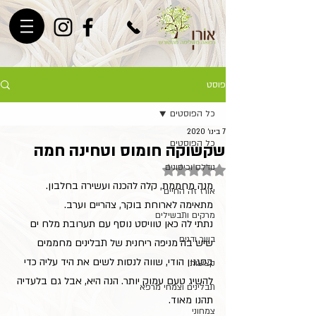
פוסט
כל הפוסטים
7 בינו׳ 2020
כל הפוסטים
שקשוקה חומוס וטחינה חמה
נודלס וכיסונים
דירוג של NaN מתוך 5 כוכבים
מנה מחממת, קלה להכנה ועשירה בחלבון. 
אורז זה החיים
מתאימה לארוחת בוקר, צהריים וערב. 
מרקים ותבשילים
נתתי לה כאן טוויסט נוסף עם תערובת מלח ים 
בשר ודגים
שיש בה מניפה ריחנית של תבלינים מחממים 
בסגנון הודי, שווה לנסות לשים את היד עליה כדי 
קציצות
להשיג טעם עמוק יותר. הנה היא, אבל גם בלעדיה 
תבלינים וצמחי מרפא
תהנו מאוד.
צמחוני