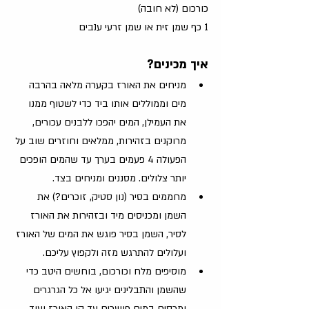
כורכום (לא חובה)
1 כף שמן זית או שמן זרעי ענבים
איך מכינים?
מניחים את האורז בקערה מלאה בהרבה 
מים וממוללים אותו ביד כדי לשטוף ממנו 
את העמילן, המים יהפכו ללבנים עכורים, 
מרוקנים בזהירות, ממלאים וחוזרים שוב על 
הפעולה 4 פעמים בערך עד שהמים הופכים 
יותר צלולים. מסננים ומניחים בצד.
מחממים בסיר (נון סטיק, זוכרים?) את 
השמן ומכניסים מיד ובזהירות את האורז 
לסיר, השמן בסיר פוגש את המים של האורז 
ועלולים להתרגש מזה ולקפוץ עליכם. 
מוסיפים מלח וכורכום, בוחשים היטב כדי 
שהשמן והתבלינים יגיעו אל כל הגרגרים 
ומכסים במים פושרים עד קו האורז ועוד 