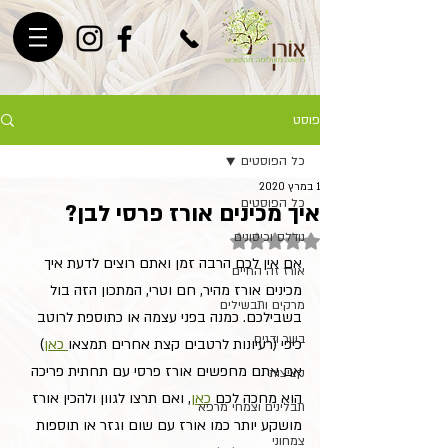
פוסט
כל הפוסטים
1 במרץ 2020
כל הפוסטים
איך מכינים אורז פרסי לבן?
נודלס וכיסונים
דירוג של NaN מתוך 5 כוכבים
אם אין לכם הרבה זמן ואתם רוצים לדעת איך 
אורז זה החיים
מכינים אורז מהיר, חם וטרי, המתכון הזה בול 
מרקים ותבשילים
בשבילכם. כמנה בפני עצמה או כתוספת לרוטב 
בשר ודגים
כיפי (רעיונות לרטבים קצת אחרים תמצאו
 כאן
)
אם אתם מחפשים אורז פרסי עם תחתית פריכה 
קציצות
הוא מחכה לכם 
כאן
,
 ואם תרצו לגוון ולהכין אורז 
תבלינים וצמחי מרפא
מושקע יותר כמו אורז עם שום וגזר או תוספות 
צמחוני