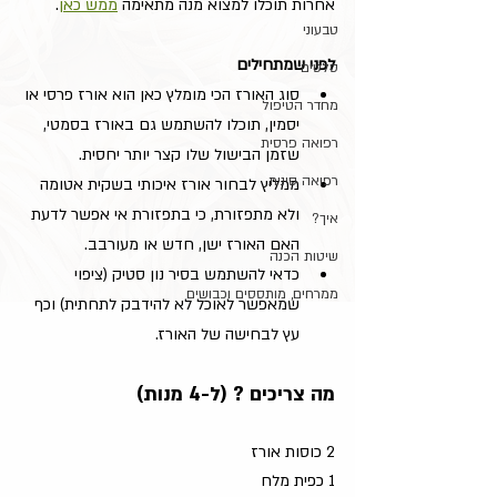
אחרות תוכלו למצוא מנה מתאימה 
ממש כאן
.
טבעוני
לפני שמתחילים
סלטים
סוג האורז הכי מומלץ כאן הוא אורז פרסי או 
מחדר הטיפול
יסמין, תוכלו להשתמש גם באורז בסמטי, 
רפואה פרסית
שזמן הבישול שלו קצר יותר יחסית. 
רפואה סינית
ממליץ לבחור אורז איכותי בשקית אטומה 
ולא מתפזורת, כי בתפזורת אי אפשר לדעת 
איך?
האם האורז ישן, חדש או מעורבב.
שיטות הכנה
כדאי להשתמש בסיר נון סטיק (ציפוי 
ממרחים, מותססים וכבושים
שמאפשר לאוכל לא להידבק לתחתית) וכף 
עץ לבחישה של האורז.
מה צריכים ? (ל-4 מנות)
2 כוסות אורז
1 כפית מלח