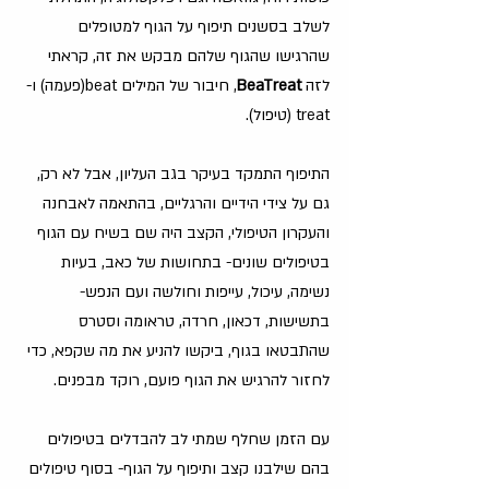
לשלב בסשנים תיפוף על הגוף למטופלים 
שהרגישו שהגוף שלהם מבקש את זה, קראתי 
לזה 
BeaTreat
, חיבור של המילים beat(פעמה) ו- 
treat (טיפול).
התיפוף התמקד בעיקר בגב העליון, אבל לא רק, 
גם על צידי הידיים והרגליים, בהתאמה לאבחנה 
והעקרון הטיפולי, הקצב היה שם בשיח עם הגוף 
בטיפולים שונים- בתחושות של כאב, בעיות 
נשימה, עיכול, עייפות וחולשה ועם הנפש- 
בתשישות, דכאון, חרדה, טראומה וסטרס 
שהתבטאו בגוף, ביקשו להניע את מה שקפא, כדי 
לחזור להרגיש את הגוף פועם, רוקד מבפנים.
עם הזמן שחלף שמתי לב להבדלים בטיפולים 
בהם שילבנו קצב ותיפוף על הגוף- בסוף טיפולים 