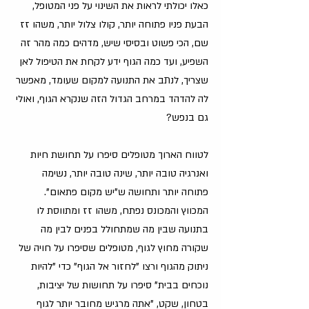
כאלו יכולתי לראות את השינוי על פני המטופל, 
הבעת פניו פתוחה יותר, קולו צלול יותר, משהו זז 
שם, הכי פשוט ובסיסי שיש, מדהים כמה מהר זה 
השפיע, ועד כמה הגוף ידע לקחת את הטיפול לאן 
שצריך, לנתב את התנועה למקום שעומד, מאפשר 
לה להדהד במרחב הגדול הזה שנקרא הגוף, ואולי 
גם בנפש?
לטווח הארוך מטופלים סיפרו על תחושת חיות 
ואנרגיה טובה יותר, שינה טובה יותר, נשימה 
פתוחה יותר ותחושה ש"יש מקום פתאום". 
המכווץ והמכונס נפתח, משהו זז ומתווסת לו 
בתנועה שבין מה שמתחולל בפנים לבין מה 
שקורה מחוץ לגוף, מטופלים שסיפרו על חויה של 
ניתוק מהגוף ורצו "לחזור אל הגוף" כדי "להיות 
נוכחים בבית" סיפרו על תחושות של יציבות, 
בטחון, שקט, "אתה מרגיש מחובר יותר לגוף 