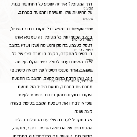
דרך המטופל? איך זה ישפיע על התחושה בגוף, 
טבעוני
על החיוניות שלו, הנשימה והתנועה במרחב.
סלטים
והרי הקצב כבר נמצא בכל מקום בחדר הטיפול, 
מחדר הטיפול
בקצב הפנימי של כל מטופל, זה שמביא אותו 
רפואה פרסית
לטפל בעצמו, בדופק והנשימה (שלו ושלי) בקצב 
רפואה סינית
בו הטיפול מתקדם, בקצב בו זורם הצ'י של כל 
איך?
אחד מאיתנו ועוזר לחולל ריפוי והקלה על מה 
שכואב. אחד מענפי הטיפול של רפואה סינית, צ'י 
שיטות הכנה
גונג, נותן הרבה מקום לקצב, הקצב בו התנועה 
ממרחים, מותססים וכבושים
מתרחשת במרחב, תנועת היחיד מול תנועת 
היקום בחוץ והתזמון בינהם. חשבתי לעצמי 
שכדאי לבחון את השפעת הקצב בטיפול בצורה 
קצת שונה.
אז במקביל לעבודה שלי עם מטופלים בכלים 
המסורתיים של הרפואה הסינית- דיקור, מוקסה, 
כוסות רוח, גוואשה וגם רפלקסולוגיה, התחלתי 