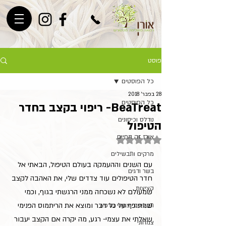
פוסט
כל הפוסטים
28 בפבר׳ 2018
כל הפוסטים
BeaTreat- ריפוי בקצב בחדר
נודלס וכיסונים
הטיפול
אורז זה החיים
דירוג של NaN מתוך 5 כוכבים
מרקים ותבשילים
עם השנים וההעמקה בעולם הטיפול, הבאתי אל 
בשר ודגים
חדר הטיפולים עוד צדדים שלי, את האהבה לקצב 
קציצות
שמעולם לא נשכחה ממני הרגשתי בגוף, וכמי 
שמתופף על כל דבר ומוצא את הריתמוס הפנימי 
תבלינים וצמחי מרפא
שאלתי את עצמי- רגע, מה יקרה אם הקצב יעבור 
צמחוני