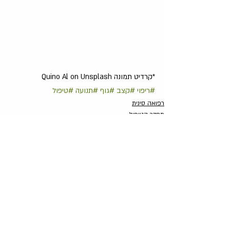
*קרדיט תמונה Quino Al on Unsplash
#ריפוי
#קצב
#גוף
#תנועה
#טיפול
רפואה סינית
מחדר הטיפול
פוסטים קשורים
הצג הכול