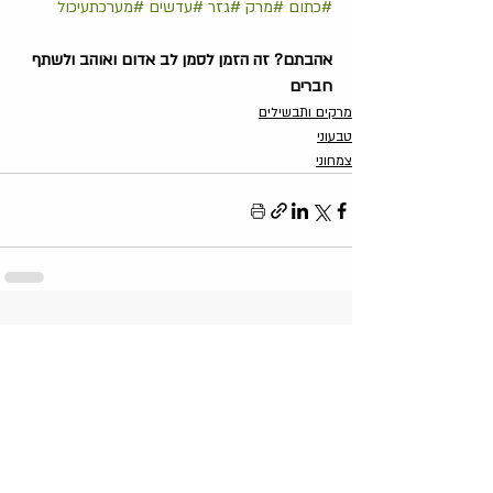
#כתום
#מרק
#גזר
#עדשים
#מערכתעיכול
אהבתם? זה הזמן לסמן לב אדום ואוהב ולשתף 
חברים
מרקים ותבשילים
טבעוני
צמחוני
פוסטים קשורים
הצג הכול