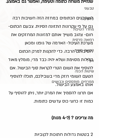
שנהיית משחה כתומה וטעימה, ואפשר גם באמצע.
טבעוני
לשחקנים הכתומים במחזה הזה חשיבות רבה 
סלטים
גם על פי עקרונות התזונה הסינית. צבעם הכתום- 
מחדר הטיפול
חום- צהוב משייך אותם למזונות המחזקים את 
רפואה פרסית
מערכת העיכול- האדמה של גופנו ומכאן 
רפואה סינית
חשיבותם הרבה. כדי להקנות למרק הכתום 
קלילות מסוימת ושלא יהיה כבד מדי, מומלץ מאוד 
איך?
להוסיף את השום הטרי לקראת סוף הבישול. אם 
שיטות הכנה
הטעם השומי חזק מדי בשבילכם, תוכלו להוסיף 
ממרחים, מותססים וכבושים
אותו באמצע הבישול. 
אם תרצו להסמיך את המרק יותר, ניתן להוסיף על 
כמות זו כחצי כוס עדשים כתומות.
מה צריכים ? (ל-4 מנות)
2 בטטות גדולות חתוכות לקוביות