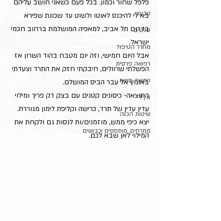
פלפל שחור וכמון. בכל פעם כשאני חושב עליהם 
טבעוני
בא לי להיכנס לאוטו ולשוט עד שכונת שפירא 
בדרום תל אביב, למאפיה המושלמת ברחוב חכמי 
סלטים
ישראל.
מחדר הטיפול
אבל היום חמישי, וזה יום מטבח בהוד השרון אז 
רפואה פרסית
הפשלתי שרוולים, חיבקתי חזק את התרד וצעדתי 
רפואה סינית
באומץ אל עבר הביס המושלם.
התוצאה- כיסונים קטנים עם בצק דק פריך ומילוי 
איך?
עדין עדין של תרד, כרישה וקליפת לימון מגוררת. 
שיטות הכנה
יצא כיפי ממש, מוזמנים/ות לנסות גם ולקחת את 
ממרחים, מותססים וכבושים
המילוי לאן שבא לכם. 