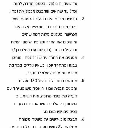
עד שעה וחצי (תלוי בטמפ' החדר, לחות 
וכד') עד שרואים שהבצק מכפיל את נפחו.
בינתיים מכינים את המילוי- מחממים שמן 
זית במחבת רחבה, ומוסיפים אליה את 
הכרישה, מטגנים קלות דקה שתיים 
ומוסיפים את התרד וקליפת הלימון, המלח 
והפלפל השחור (בעדינות עם המלח כן?).
מטגנים את התרד עד שיורד נפחו, מוריק 
צבעו ומתחדד יופיו, כשאין נוזלים במחבת 
מכבים ומניחים למילוי להתקרר.
‏מחממים תנור לחום של 180 מעלות 
ומכינים תבנית עם נייר אפיה משומן, יחד עם 
קערה של ביצה טרופה, ואת השומשום 
השחור, כל אלה ישמשו אתכם ברגע בו 
הכיסונים יהיו מוכנים.
‏הבצק מוכן-לשים על משטח מקומח, 
מחלקים ל3 גושים ועובדים בכל פעם עם 