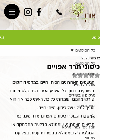
פוסט
כל הפוסטים
12 בינו׳ 2023
כל הפוסטים
כיסוני תרד אפויים
נודלס וכיסונים
דירוג של NaN מתוך 5 כוכבים
הגשמים האחרונים הפיחו חיים במדפי הירוקים 
אורז זה החיים
בשווקים. בתוך כל השפע הטוב הזה קלטתי תרד 
מרקים ותבשילים
טורקי מהמם ושמחתי כל כך, ראיתי כבר איך הוא 
בשר ודגים
הופך למילוי של כיסון. הייתי חייב.
למטבח הבוכרי כיסונים אפויים מדהימים, כמו 
קציצות
הביצ'ק הצמחוני, שממולא בדלעת מתקתקה או 
תבלינים וצמחי מרפא
הגוג'גידז'ה שממולא בבשר ותועפות בצל עם 
צמחוני