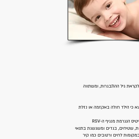
 הולך ומצטמצם לקראת גיל ההתבגרות, ומשתווה
סון (כמו IGE ) גבוהים, ובבירור נמצא כי הילד חולה באקזמה או נזלת
ס הנגרמת מנגיף ה-RSV
ת, שטיחים, בגדים ומשגשגת בתנאי
מקומות לחים ורטובים כמו קיר