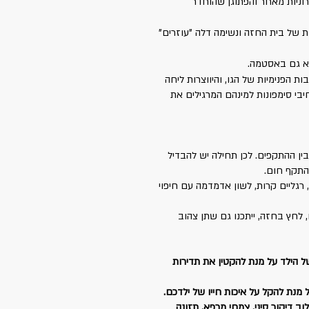
רוניות מאחר והפתוגן שהוחדר
ות של בית החזה ונשימה דלה "עוזרים"
טא גם באסטמה.
 הפנימיות של הגו, והיווצרות ליחה
יבי סימפונות למינהם המרגילים את
ין ההתקפים. לכן תחילה יש להבדיל
 התקף חום.
 רגליים קרות, לשון אדמדמה עם חיפוי
 לחץ בחזה, ייתכנו גם שתן צהוב
הילד על מנת להקטין את תדירות
מנת להקל על איכות חייו של ילדכם.
ב דיקור סיני, צמחי מרפא, תזונה