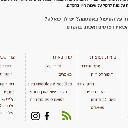
ה על מנת להקל על איכות חייו בהקדם.
ד על הטיפול באסטמה? יש לך שאלה?
שאירו פרטים ואשוב בהקדם
בעיות נפוצות
עוד באתר
צור קש
מתח וחרדה
הדרך שלי
דיקור ס
דיקור ס
דיקור לפוריות
מאמרים
הריון ולידה
בלוג NooDles & NeeDles
דיקור סינ
כאבי ברכיים
בלוג בישול אורן רחמני
כתובת וי
קליניקה ב
כאבי גב תחתון
רפואה סינית קולינרית
טלפון - 052-3620172
פציאליס
מייל -
com