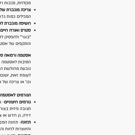
מקלחת, מגבות רטוב
צריכה מוגברת של 
המכילים כמות גדו
חשיפה מוגברת לעש
סטרס ואורח חיים "
"בוגר" ולהפסיק ל
והתקפים של אסטמה
אסטמה ורפואה סינ
הסיבות לאסטמה משל
נובעת מחולשת הריא
לעומת זאת, ישנם 
וכו' או צריכה של 
הגורמים לאסטמה ל
גורמים חיצוניים
-
כ
תגובה פיזית בצורת
דירה, גן חדש או 
תזונה
-
תזונה המבו
והיווצרות לחות 