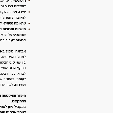
חיסונים
-
ילדים אשר
לשכבות הפנימיות ש
יציבה וישיבה לקוי
להיווצרות המחלה.
טראומה נפשית
-
לח
משחות ותרופות המ
שתשפיע על הריאות
הריאות לעבוד פחו
אבחנה וטיפול בא
למחלת האסטמה שני
בין שני סוגי הביט
התקף הקור יאופיין
לבן או לבן ודביק,
לעומתו בהתקף אסט
ועצירות, לשון אדו
מאחר והאסטמה הי
ההתקפים.
במקביל ניתן לטפל
לאחר אבחנה מותאמ