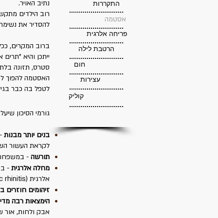
נתיב האויר.
התקררות
רוב הילדים מתקש
אסטמה
להסדיר את נשימת
פריחה אלרגית
ברוב המקרים, ככ
הרטבת לילה
ייתכן והיא "תרים
חום
סטרס, תזונה בלתי
האסטמה להפוך למח
עצירות
לטפל בה כבר בגיל
קוליק
גורמי הסיכון שיעל
בנים יותר מבנות
-
לקראת העשור השל
תורשה
-
במשפחות 
מחלה אלרגית
-
אלרגית (allergic rhinitis) אזי סיכוייו לחלות באסטמה גבוהים יותר.
זיהומים חוזרים בד
הימצאות רבה מדי 
אבק ולחות, אור ש