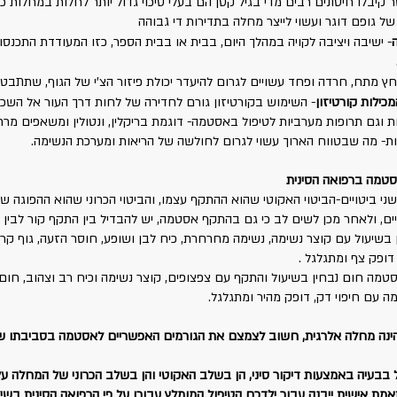
 קיבלו חיסונים רבים מדי בגיל קטן הם בעלי סיכוי גדול יותר לחלות במחלות כ
ל גופם דוגר ועשוי לייצר מחלה בתדירות די גבוהה
ה
- ישיבה ויציבה לקויה במהלך היום, בבית או בבית הספר, כזו המעודדת התכנס
ץ מתח, חרדה ופחד עשויים לגרום להיעדר יכולת פיזור הצ'י של הגוף, שתתב
כילות קורטיזון
- השימוש בקורטיזון גורם לחדירה של לחות דרך העור אל השכבות
 וגם תרופות מערביות לטיפול באסטמה- דוגמת בריקלין, ונטולין ומשאפים מרח
ת- מה שבטווח הארוך עשוי לגרום לחולשה של הריאות ומערכת הנשימה.
סטמה ברפואה הסינית
 ביטויים-הביטוי האקוטי שהוא ההתקף עצמו, והביטוי הכרוני שהוא ההפוגה שב
ויים, ולאחר מכן לשים לב כי גם בהתקף אסטמה, יש להבדיל בין התקף קור לבין
 בשיעול עם קוצר נשימה, נשימה מחרחרת, כיח לבן ושופע, חוסר הזעה, גוף קר,
 דופק צף ומתגלגל .
מה חום נבחין בשיעול והתקף עם צפצופים, קוצר נשימה וכיח רב וצהוב, חום,
מה עם חיפוי דק, דופק מהיר ומתגלגל.
נה מחלה אלרגית, חשוב לצמצם את הגורמים האפשריים לאסטמה בסביבתו של 
 בבעיה באמצעות דיקור סיני, הן בשלב האקוטי והן בשלב הכרוני של המחלה על 
ת אישית ייבנה עבור ילדכם הטיפול המומלץ עבורו על פי הרפואה הסינית בשילו