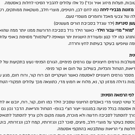
ות, תעלות מיזוג אויר וכד') כל אלו עלולים להגביר הסיכוי לחלות באסטמה.
מזונות מגבירי ליחה
כמו לחם לבן, חטיפים, מוצרי חלב, משקאות ממותקים, רטב
לה של צבעי מאכל וחומרים משפרי טעם.
ן סיגריות
(ילד שגדל בסביבת הורים מעשנים)
מהיר" מדי עבור הילד
-
כאשר הילד גדל בסביבה הדורשת ממנו יותר ממה שהוא 
התנהג כמו ילד קטן ומעודדת הישגיות יתר ושאיפה ל"שלמות" מסוימת באופי עלול
 שיופיעו בעיקר בעיתות לחץ וחרדה.
ית
בות גורמים חיצוניים עם גורמים פנימיים, הגורם הפנימי נעוץ בתקיעות של לי
ות, הטחול והכליות, בשילוב של חום או קור פנימי.
מספר גורמים חיצוניים לאסטמה כאשר העיקריים הם רוח קור, ורוח חום, מגע ע
כמות גדולה ממזון קר, נא, מלוח או חמוץ מדי, כתוצאה מכך עלולים תפקודי הטחו
פי הרפואה הסינית:
ל שינוי קיצוני מדי באקלים החיצוני שסביב הילד כמו חום, קור, רוח, יובש או לח
 אסטמה בגלל פגיעה במנגנוני ייצור הצ'י בגופו- הטחול והריאות. הדבר נכון גם
צורך להסתגל לסביבה חדשה ולא מוכרת, משנה מקום ולכן צריך להסתגל לתנאים
ססת בעיקר על מוצרי חלב, מיצים, סוכר לבן ונגזרותיו, קמח לבן ונגזרותיו, בו
והחלשת צ'י הריאות שתתבטא בהתקפי אסטמה.