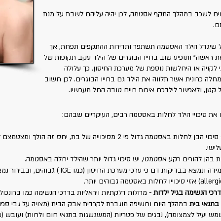
ים לשכב במהלך התקף אסטמה, לכן יהיה עליהם לשבת על מנת
ם.
ל שיגדל הילד האסטמה תשתפר ותדירות ההתקפים תפחת, אך
 את ראשה" ותופיע שוב בחייו הבוגרים של הילד עקב תקופות של
 לקויה או היחלשות נוספת של מערכת החיסון. כך עלולה
לה כרונית אשר תלווה את הילד גם בחייו הבוגרים. לכן חשוב
 קטן, ולאפשר לילדכם איכות חיים טובה החל מעכשיו.
ו את סיכויי הילד לחלות באסטמה רבים, העיקריים שבהם:
סיכוי הבן לחלות באסטמה גדול פי 2 מסיכוייה של בת, יחס זה
ישי.
בהן להורים רקע אסטמטי, יש סיכוי גדול יותר שהילד יחלה באסטמה.
במידה ונמצא בבדיקות דם כי ערכי מערכת החי
רכי הנשימה בגיל ילדות
-
מחלות דלקתיות ויראליות בדרכי הנשימה כמו ברונכוליטי
בתנאי בית
במהלך היום וחשיפה מוגברת לקרדית אבק הבית (מצויה על גבי ספו
מש יעיל לצמצומה), נבגים של פטריות (המשגשגות בתנאי חום ולחות) ועובש (ב