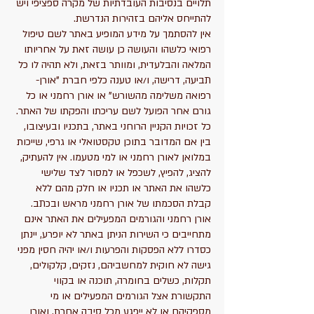
תלויים בנסיבות העובדתיות של מקרה ספציפי ויש
להתייחס אליהם בזהירות הנדרשת.
אין להסתמך על מידע המופיע באתר לשם טיפול
רפואי כלשהו והעושה כן עושה זאת על אחריותו
המלאה והבלעדית, ומוותר בזאת, ולא תהיה לו כל
תביעה, דרישה, ו/או טענה כלפי חברת "אורן-
רפואה משלימה מהשורש" או אורן רחמני או כל
גורם אחר הפועל לשם עריכתו והפקתו של האתר.
כל זכויות הקניין הרוחני באתר, בתכניו ובעיצובו,
בין אם המדובר בתוכן טקסטואלי או גרפי, שייכות
במלואן לאורן רחמני או למי מטעמו. אין להעתיק,
להציג, להפיץ, לשכפל או למסור לצד שלישי
כלשהו את האתר או תכניו או חלק מהם ללא
קבלת הסכמתו של אורן רחמני מראש ובכתב.
אורן רחמני והגורמים המפעילים את האתר אינם
מתחייבים כי השירות הניתן באתר לא יופרע, יינתן
כסדרו ללא הפסקות והפרעות ו/או יהיה חסין מפני
גישה לא חוקית למחשביהם, נזקים, קלקולים,
תקלות, כשלים בחומרה, תוכנה או בקווי
התקשורת אצל הגורמים המפעילים או מי
מספקיהם או לא ייפגע מכל סיבה אחרת, ואורן