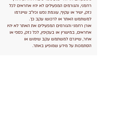
רחמני, והגורמים המפעילים לא יהיו אחראים לכל
נזק, ישיר או עקיף, עוגמת נפש וכיו"ב שייגרמו
למשתמש האתר או לרכושו עקב כך.
אורן רחמני והגורמים המפעילים את האתר לא יהיו
אחראים, במישרין או בעקיפין, לכל נזק, כספי או
אחר, שייגרם למשתמש עקב שימוש או
הסתמכות על מידע שמופיע באתר.
כתובת ויצירת קשר:
קליניקה בהוד השרון- אפק 10
טלפון -
052-3620172
מייל -
oren.rachmany@gmail.com
כל התכנים המופיעים באתר נועדו לספק מידע בלבד
ואינם בגדר המלצה רפואית, חוות דעת מקצועית, או
תחליף להתייעצות עם רופא מומחה (MD).
הכניסה והגלישה בדפי האתר מהווה הסכמה ל
תנאי
השימוש
. לקריאת
מדיניות פרטיות
באתר.