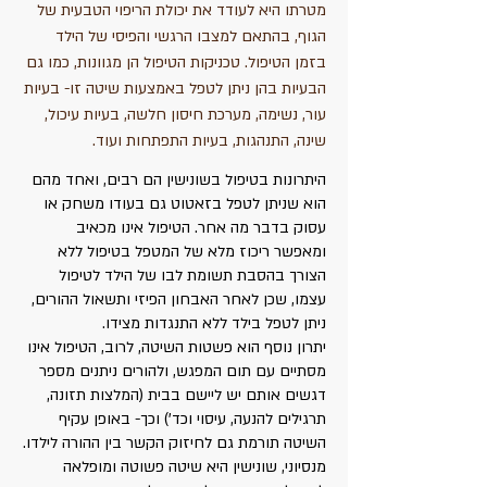
מטרתו היא לעודד את יכולת הריפוי הטבעית של
הגוף, בהתאם למצבו הרגשי והפיסי של הילד
בזמן הטיפול. טכניקות הטיפול הן מגוונות, כמו גם
הבעיות בהן ניתן לטפל באמצעות שיטה זו- בעיות
עור, נשימה, מערכת חיסון חלשה, בעיות עיכול,
שינה, התנהגות, בעיות התפתחות ועוד.
היתרונות בטיפול בשונישין הם רבים, ואחד מהם
הוא שניתן לטפל בזאטוט גם בעודו משחק או
עסוק בדבר מה אחר. הטיפול אינו מכאיב
ומאפשר ריכוז מלא של המטפל בטיפול ללא
הצורך בהסבת תשומת לבו של הילד לטיפול
עצמו, שכן לאחר האבחון הפיזי ותשאול ההורים,
ניתן לטפל בילד ללא התנגדות מצידו.
יתרון נוסף הוא פשטות השיטה, לרוב, הטיפול אינו
מסתיים עם תום המפגש, ולהורים ניתנים מספר
דגשים אותם יש ליישם בבית (המלצות תזונה,
תרגילים להנעה, עיסוי וכד') וכך- באופן עקיף
השיטה תורמת גם לחיזוק הקשר בין ההורה לילדו.
מנסיוני, שונישין היא שיטה פשוטה ומופלאה