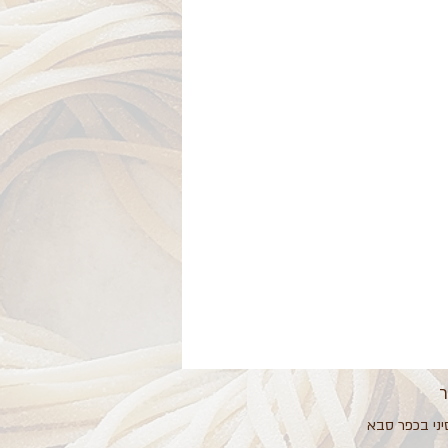
ר
יני בכפר סבא