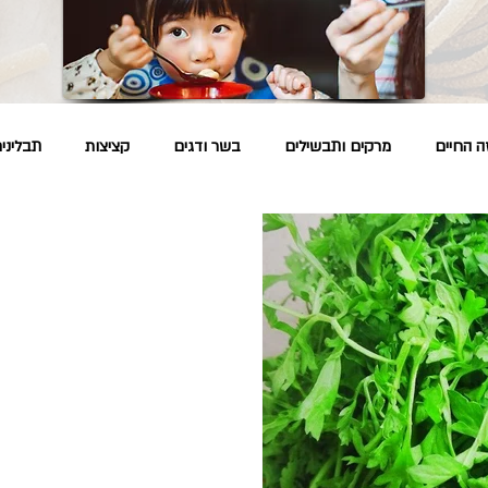
ה החיים
מרקים ותבשילים
בשר ודגים
קציצות
תבליני
ל
רפואה פרסית
רפואה סינית
איך?
שיטות הכנה
מ