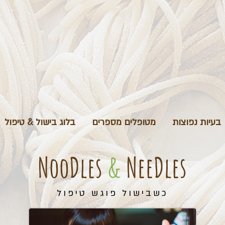
בעיות נפוצות
מטופלים מספרים
בלוג בישול & טיפול
NooDles
&
NeeDles
כשבישול פוגש טיפול