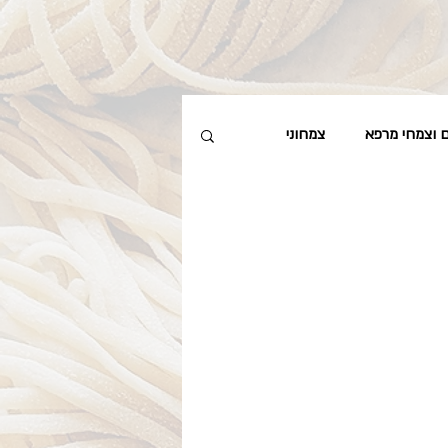
ם וצמחי מרפא
צמחוני
מרחים, מותססים וכבושים