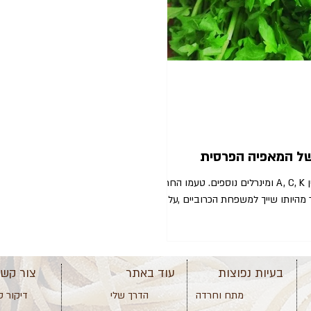
של המאפיה הפרסית
הרשאד מכיל כמויות גבוהות של ויטמין A, C, K ומינרלים נוספים. טעמו החריף,
 מהיותו שייך למשפחת הכרוביים ,על א
בעיות נפוצות
עוד באתר
צור קש
מתח וחרדה
הדרך שלי
דיקור ס