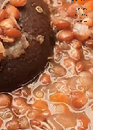
ממרחים,
מותססים
וכבושים