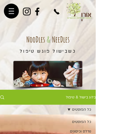
NooDles
&
NeeDles
כשבישול פוגש טיפול
בלוג בישול & טיפול
כל הפוסטים
כל הפוסטים
נודלס וכיסונים