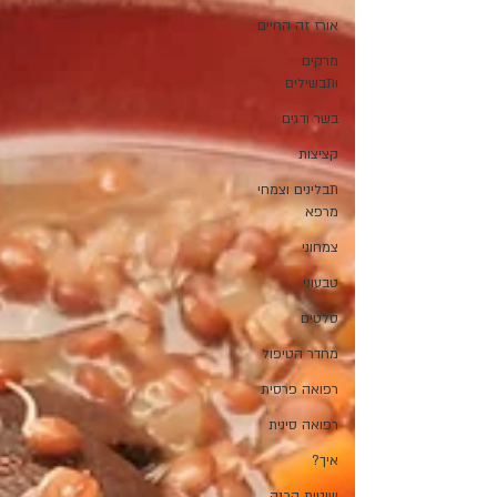
אורז זה החיים
מרקים
ותבשילים
בשר ודגים
קציצות
תבלינים וצמחי
מרפא
צמחוני
טבעוני
סלטים
מחדר הטיפול
רפואה פרסית
רפואה סינית
איך?
שיטות הכנה