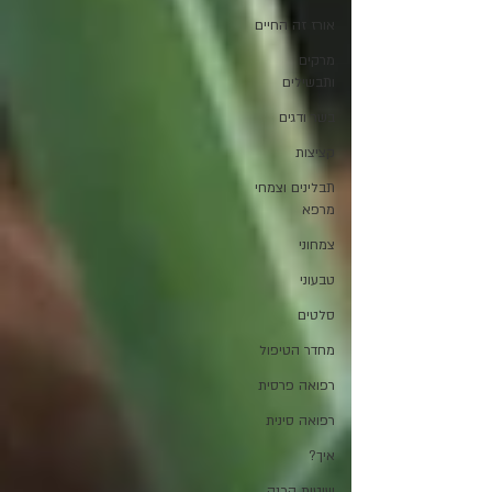
אורז זה החיים
מרקים
ותבשילים
בשר ודגים
קציצות
תבלינים וצמחי
מרפא
צמחוני
טבעוני
סלטים
מחדר הטיפול
רפואה פרסית
רפואה סינית
איך?
שיטות הכנה