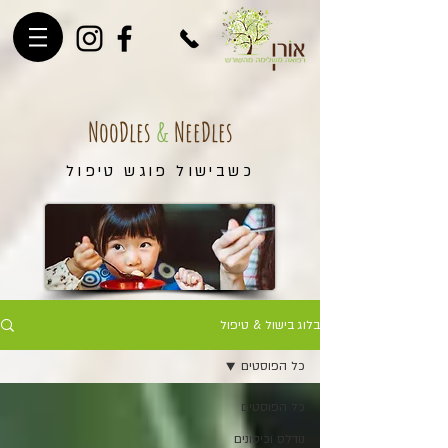
NooDles
&
NeeDles
כשבישול פוגש טיפול
בלוג בישול & טיפול
כל הפוסטים
כל הפוסטים
נודלס וכיסונים