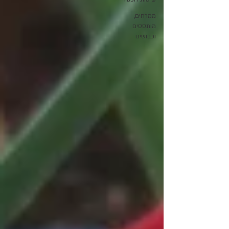
ממרחים,
מותססים
וכבושים