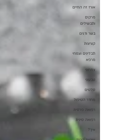
אורז זה החיים
מרקים
ותבשילים
בשר ודגים
קציצות
תבלינים וצמחי
מרפא
צמחוני
טבעוני
סלטים
מחדר הטיפול
רפואה פרסית
רפואה סינית
איך?
שיטות הכנה