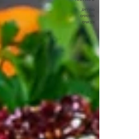
ממרחים,
מותססים
וכבושים