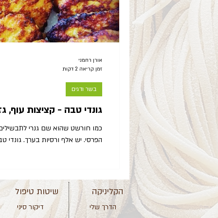
אורן רחמני
זמן קריאה 2 דקות
בשר ודגים
גונדי טבה - קציצות עוף, גז
כמו חורשט שהוא שם גנרי לתב
הפרסי. יש אלף ורסיות בערך. גונדי טבה ( tabeh-מחבת בפרסית ) היא ק
הקליניקה
שיטות טיפול
הדרך שלי
דיקור סיני