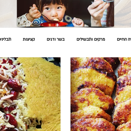
ה החיים
מרקים ותבשילים
בשר ודגים
קציצות
תבליני
ל
רפואה פרסית
רפואה סינית
איך?
שיטות הכנה
מ