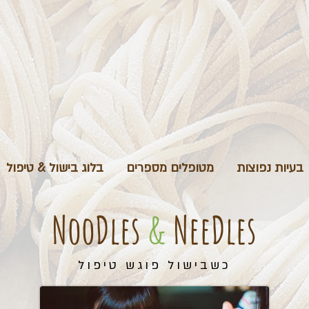
בעיות נפוצות
מטופלים מספרים
בלוג בישול & טיפול
NooDles
&
NeeDles
כשבישול פוגש טיפול