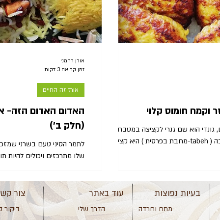
אורן רחמני
זמן קריאה 3 דקות
אורז זה החיים
ר וקמח חומוס קלוי
האדום האדום הזה- או
(חלק ב')
שילים, גונדי הוא שם גנרי לקציצה במטבח
ציצה...
לתמר הסיני טעם בשרני שמזכי
שלו מתרכזים ויכולים להיות תו
להפ
בעיות נפוצות
עוד באתר
צור קש
מתח וחרדה
הדרך שלי
דיקור ס