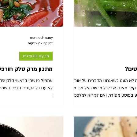
oren.rachmany
זמן קריאה 2 דקות
מרקים ותבשילים
סים?
מתכון מרק סלק חורפי
 לא מעט כשאנחנו מדברים על אוכל זמין,
אתמול פגשתי בראשי סלק יפהפי
קצר מאוד. אז לכל מי ששואל איך מכינים
מלפפון חמוץ ריכזתי כאן את כל המידע בפוסט מסודר. ואם לקרוא למלפפון
ו
ס ולא כבוש, והוא לא חמוץ אלא יותר
 מלח עוזרים לחזק את מערכת החיסון
טובים במערכת העיכול שלנו, ובמיוחד
ל אוכלוסיית חיידקים לקטיים נהדרת