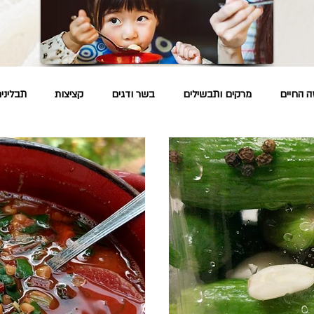
ה החיים
מרקים ותבשילים
בשר ודגים
קציצות
תבליני
ל
רפואה פרסית
רפואה סינית
איך?
שיטות הכנה
מ