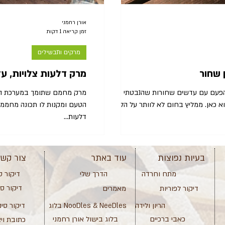
אורן רחמני
זמן קריאה 1 דקות
מרקים ותבשילים
 שחור
מרק דלעות צלויות, עד
הפעם עם עדשים שחורות שהנבטתי כמה
מרק מחמם שתומך במערכת העי
ימים לפני, על איך מנביטים תוכלו לקרוא כאן. ממליץ בחום לא לוותר על הלימון
הטעם ומקנות לו תכונה מחממת 
דלעות...
בעיות נפוצות
עוד באתר
צור קש
מתח וחרדה
הדרך שלי
דיקור ס
דיקור ס
דיקור לפוריות
מאמרים
הריון ולידה
בלוג NooDles & NeeDles
דיקור סינ
כאבי ברכיים
בלוג בישול אורן רחמני
כתובת וי