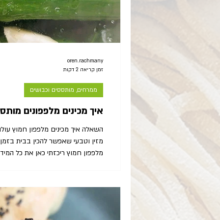
oren.rachmany
זמן קריאה 2 דקות
ממרחים, מותססים וכבושים
איך מכינים מלפפונים מותס
השאלה איך מכינים מלפפון חמוץ עולה
מזין וטבעי שאפשר להכין בבית בזמן 
בשמו (האמיתי)- מדובר במלפפון מותס
מלוח. למה? מלפפונים מותססים במי
בכך שהם מעלים את כמות החיידקים ה
במעי. אופן ההכנה מאפשר התפתחות ש
בצנצנת, כזו