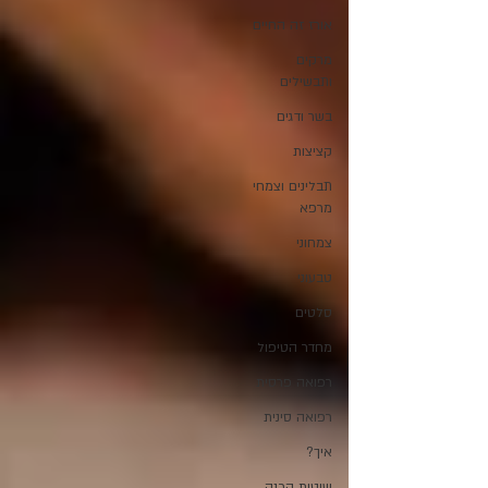
אורז זה החיים
מרקים
ותבשילים
בשר ודגים
קציצות
תבלינים וצמחי
מרפא
צמחוני
טבעוני
סלטים
מחדר הטיפול
רפואה פרסית
רפואה סינית
איך?
שיטות הכנה