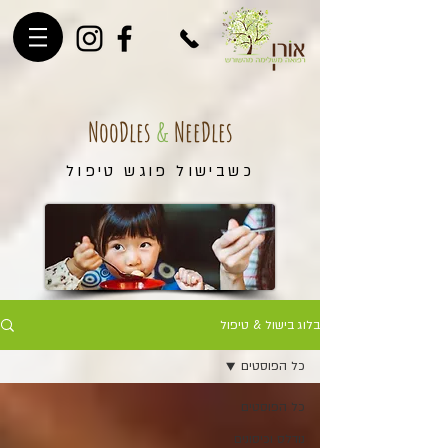
NooDles
&
NeeDles
כשבישול פוגש טיפול
בלוג בישול & טיפול
כל הפוסטים
כל הפוסטים
נודלס וכיסונים