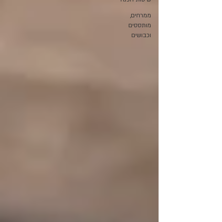
ממרחים,
מותססים
וכבושים